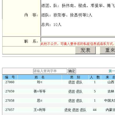
第
编 号
姓 名
类 别
人 数
来 
27060
玲○
1
山西
27059
善○等等
5
吉林
27058
思○
1
中国大
27057
王○利等
44
内蒙