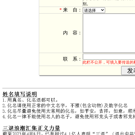
别。
*
来 自：
*
内 容：
*
联 系：
此栏不公开，可填入要传送的私