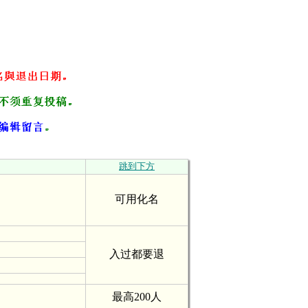
跳到下方
可用化名
入过都要退
最高200人