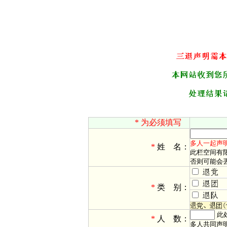
* 为必须填写
多人一起声
*
姓 名：
此栏空间有
否则可能会
*
类 别：
此
*
人 数：
多人共同声