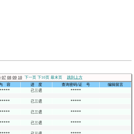
6
07
08
09
10
下一页
下10页
最末页
跳到上方
内 容
进 度
查询密码/证 号
编辑留言
*****
*****
*****
*****
*****
*****
*****
*****
*****
*****