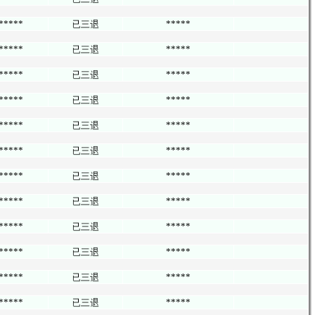
*****
*****
*****
*****
*****
*****
*****
*****
*****
*****
*****
*****
*****
*****
*****
*****
*****
*****
*****
*****
*****
*****
*****
*****