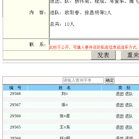
编 号
姓 名
类 别
29568
刘○
29567
張○
29566
张○星
29565
王○东
29564
赵○明