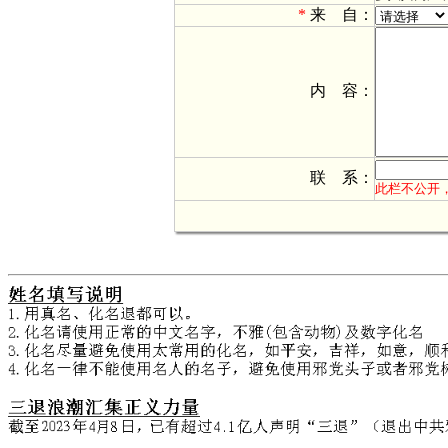
*
来 自：
*
内 容：
*
联 系：
此栏不公开，