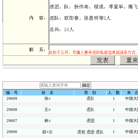
编 号
姓 名
类 别
人 数
来 
29609
张○
1
中国大
29608
王○
1
中国大
29607
林○
1
中国大
29606
赵○云
1
中国大