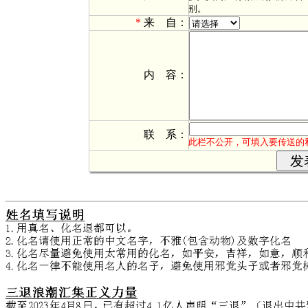
别。
*
来 自：
*
内 容：
*
联 系：
此栏不公开，可填入要传送的私